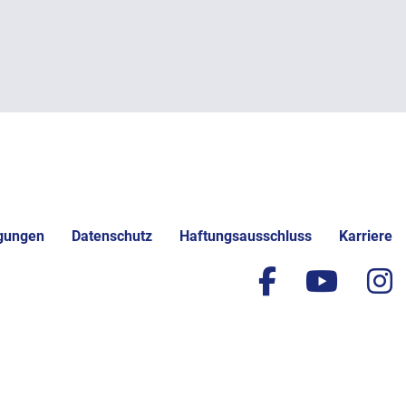
gungen
Datenschutz
Haftungsausschluss
Karriere
facebook
yout
i