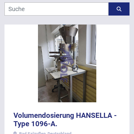
Hersteller
Sortieren nach
Modell
Jahr
ANWENDEN
LÖSCHEN
Volumendosierung HANSELLA -
Type 1096-A.
Bad Salzuflen, Deutschland