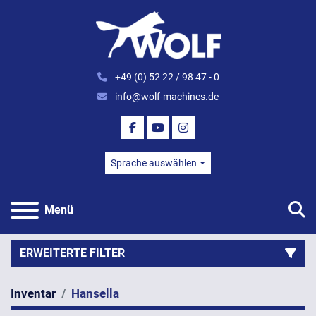
+49 (0) 52 22 / 98 47 - 0
info@wolf-machines.de
FACEBOOK
YOUTUBE
INSTAGRAM
Sprache auswählen
S
Menü
ERWEITERTE FILTER
Inventar
Hansella
Kategorie