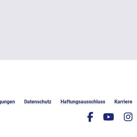
gungen
Datenschutz
Haftungsausschluss
Karriere
facebook
yout
i