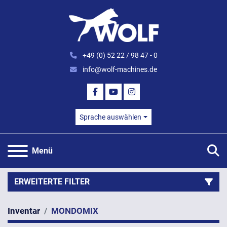
+49 (0) 52 22 / 98 47 - 0
info@wolf-machines.de
FACEBOOK
YOUTUBE
INSTAGRAM
Sprache auswählen
S
Menü
ERWEITERTE FILTER
Inventar
MONDOMIX
Kategorie