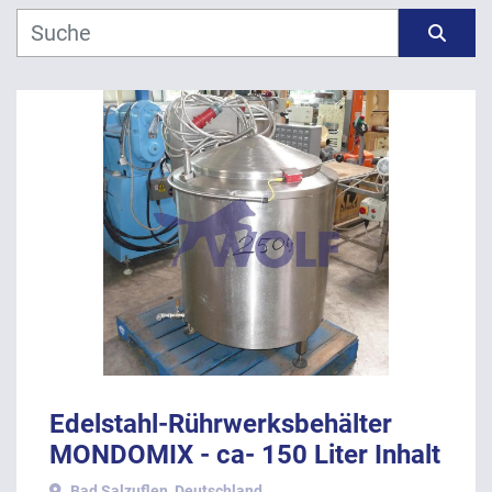
Hersteller
Sortieren nach
Modell
Jahr
ANWENDEN
LÖSCHEN
Edelstahl-Rührwerksbehälter
MONDOMIX - ca- 150 Liter Inhalt
mit Antrieb von unten.
Bad Salzuflen, Deutschland