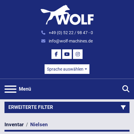
+49 (0) 52 22 / 98 47 - 0
info@wolf-machines.de
FACEBOOK
YOUTUBE
INSTAGRAM
Sprache auswählen
S
Menü
ERWEITERTE FILTER
Inventar
Nielsen
Kategorie