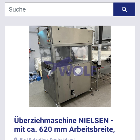
Hersteller
Sortieren nach
Modell
Jahr
ANWENDEN
LÖSCHEN
Überziehmaschine NIELSEN -
mit ca. 620 mm Arbeitsbreite,
ohne Temperierung.
Bad Salzuflen, Deutschland