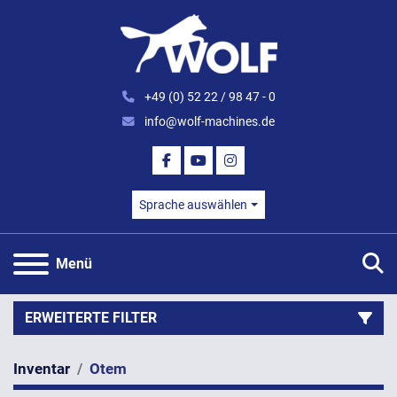
+49 (0) 52 22 / 98 47 - 0
info@wolf-machines.de
FACEBOOK
YOUTUBE
INSTAGRAM
Sprache auswählen
S
Menü
ERWEITERTE FILTER
Inventar
Otem
Kategorie