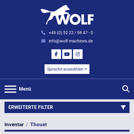
+49 (0) 52 22 / 98 47 - 0
info@wolf-machines.de
FACEBOOK
YOUTUBE
INSTAGRAM
Sprache auswählen
S
Menü
ERWEITERTE FILTER
Inventar
Thouet
Kategorie