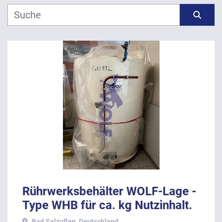
Hersteller
Sortieren nach
Modell
Jahr
ANWENDEN
LÖSCHEN
Rührwerksbehälter WOLF-Lage -
Type WHB für ca. kg Nutzinhalt.
Bad Salzuflen, Deutschland