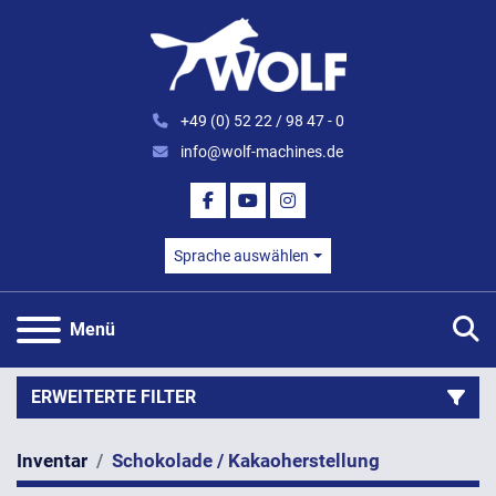
+49 (0) 52 22 / 98 47 - 0
info@wolf-machines.de
FACEBOOK
YOUTUBE
INSTAGRAM
Sprache auswählen
S
Menü
ERWEITERTE FILTER
Inventar
Schokolade / Kakaoherstellung
Kategorie