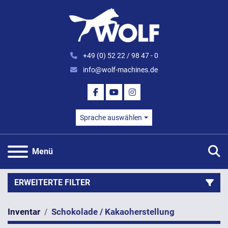
+49 (0) 52 22 / 98 47 - 0
info@wolf-machines.de
FACEBOOK
YOUTUBE
INSTAGRAM
Sprache auswählen
S
Menü
ERWEITERTE FILTER
Inventar
Schokolade / Kakaoherstellung
Kategorie