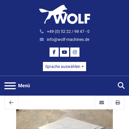
+49 (0) 52 22 / 98 47 - 0
info@wolf-machines.de
FACEBOOK
YOUTUBE
INSTAGRAM
Sprache auswählen
S
Menü