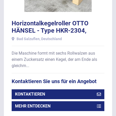
Horizontalkegelroller OTTO
HÄNSEL - Type HKR-2304,
Baujahr 1974.
Bad Salzuflen, Deutschland
Die Maschine formt mit sechs Rollwalzen aus
einem Zuckersatz einen Kegel, der am Ende als
gleichm...
Kontaktieren Sie uns für ein Angebot
KONTAKTIEREN
MEHR ENTDECKEN