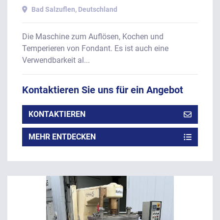
mit Kupferkessel ca. 280 Liter,
Bad Salzuflen, Deutschland
2015.
Die Maschine zum Auflösen, Kochen und
Temperieren von Fondant. Es ist auch eine
Verwendbarkeit al...
Kontaktieren Sie uns für ein Angebot
KONTAKTIEREN
MEHR ENTDECKEN