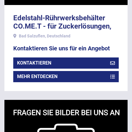
Edelstahl-Rührwerksbehälter
CO.ME.T - für Zuckerlösungen,
auf Dreibein, 1999.
Bad Salzuflen, Deutschland
Kontaktieren Sie uns für ein Angebot
KONTAKTIEREN
MEHR ENTDECKEN