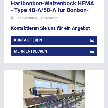
Hartbonbon-Walzenbock HEMA
- Type 48-A/50-A für Bonbon-
Lutscher, Baujahr 1986.
Bad Salzuflen, Deutschland
Kontaktieren Sie uns für ein Angebot
KONTAKTIEREN
MEHR ENTDECKEN