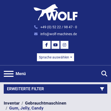
+49 (0) 52 22 / 98 47 - 0
info@wolf-machines.de
FACEBOOK
YOUTUBE
INSTAGRAM
Sprache auswählen
S
Menü
ERWEITERTE FILTER
Inventar
Gebrauchtmaschinen
Kategorie
Gum, Jelly, Candy