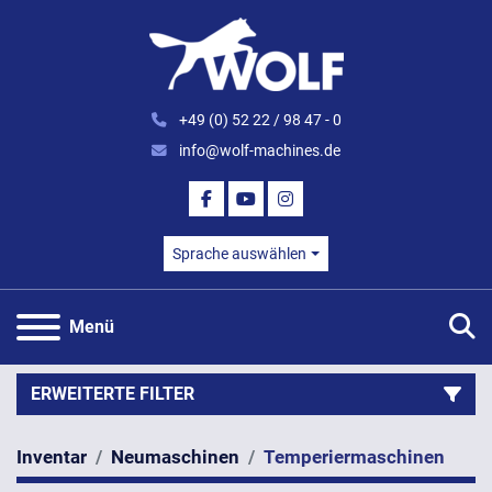
+49 (0) 52 22 / 98 47 - 0
info@wolf-machines.de
FACEBOOK
YOUTUBE
INSTAGRAM
Sprache auswählen
S
Menü
ERWEITERTE FILTER
Inventar
Neumaschinen
Temperiermaschinen
Kategorie