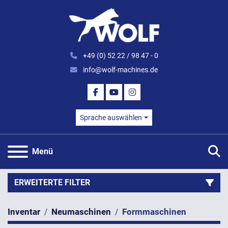
+49 (0) 52 22 / 98 47 - 0
info@wolf-machines.de
FACEBOOK
YOUTUBE
INSTAGRAM
Sprache auswählen
S
Menü
ERWEITERTE FILTER
Inventar
Neumaschinen
Formmaschinen
Kategorie