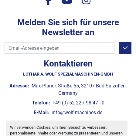
facebook
youtube
instagram
freundliches Wesen
Handwerkliches Geschick
Gute Fremdsprachenkenntnisse (Englisch)
Sorgfalt und Verantwortungsbewusstsein
Eigenverantwortung
Melden Sie sich für unsere
Wissbegierig
Hohe Motivation
Newsletter an
Ausbildungsdauer und Abschluss
Ausbildungsdauer und Abschluss
3 Jahre
3 Jahre
Kontaktieren
IHK-Abschluss
IHK-Abschluss
LOTHAR A. WOLF SPEZIALMASCHINEN-GMBH
Adresse:
Max-Planck-Straße 55, 32107 Bad Salzuflen,
Germany
Telefon:
+49 (0) 52 22 / 98 47 - 0
E-Mail:
info@wolf-machines.de
Wir verwenden Cookies, um Ihren Besuch zu verbessern,
Cookie-Einstellungen
personalisierte Inhalte oder Werbung zu präsentieren und unseren
Machinio System
-Website von
Machinio