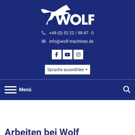
+49 (0) 52 22 / 98 47 - 0
info@wolf-machines.de
FACEBOOK
YOUTUBE
INSTAGRAM
Sprache auswählen
S
Menü
Arbeiten bei Wolf