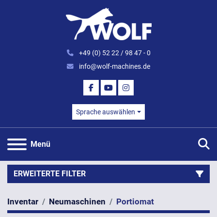
+49 (0) 52 22 / 98 47 - 0
info@wolf-machines.de
FACEBOOK
YOUTUBE
INSTAGRAM
Sprache auswählen
S
Menü
ERWEITERTE FILTER
Inventar
Neumaschinen
Portiomat
Kategorie