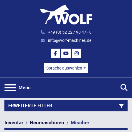
+49 (0) 52 22 / 98 47 - 0
info@wolf-machines.de
FACEBOOK
YOUTUBE
INSTAGRAM
Sprache auswählen
S
Menü
ERWEITERTE FILTER
Inventar
Neumaschinen
Mischer
Kategorie