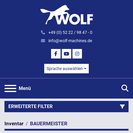
+49 (0) 52 22 / 98 47 - 0
info@wolf-machines.de
FACEBOOK
YOUTUBE
INSTAGRAM
Sprache auswählen
S
Menü
ERWEITERTE FILTER
Inventar
BAUERMEISTER
Kategorie