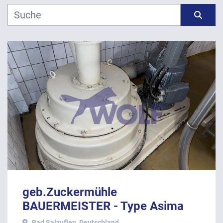
Hersteller
Sortieren nach
Modell
Jahr
ANWENDEN
LÖSCHEN
geb.Zuckermühle
BAUERMEISTER - Type Asima
AP 80
Bad Salzuflen, Deutschland