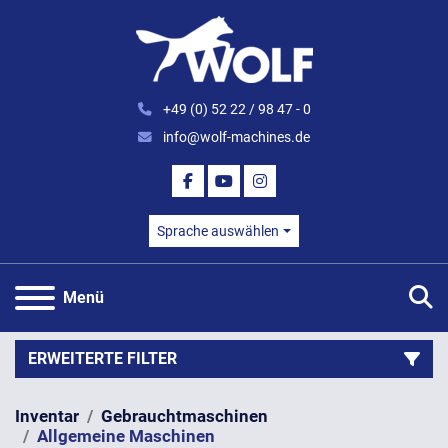
+49 (0) 52 22 / 98 47 - 0
info@wolf-machines.de
FACEBOOK
YOUTUBE
INSTAGRAM
Sprache auswählen
S
Menü
ERWEITERTE FILTER
Inventar
Gebrauchtmaschinen
Kategorie
Allgemeine Maschinen