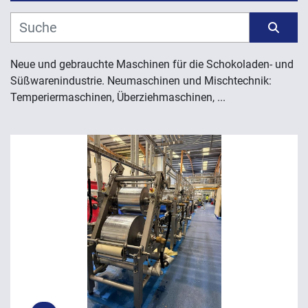
Hersteller
Sortieren nach
Modell
Neue und gebrauchte Maschinen für die Schokoladen- und 
Süßwarenindustrie. Neumaschinen und Mischtechnik: 
Temperiermaschinen, Überziehmaschinen, ...
Jahr
ANWENDEN
LÖSCHEN
EXKLUSIVE