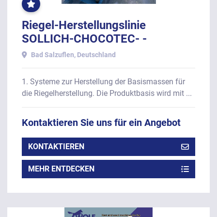
RIEGEL
CONBAR
LINIE
Riegel-Herstellungslinie
SOLLICH-CHOCOTEC- -
STEPHAN, für PROTEINRIEGEL,
Bad Salzuflen, Deutschland
bestehend aus
1. Systeme zur Herstellung der Basismassen für
die Riegelherstellung. Die Produktbasis wird mit ...
Kontaktieren Sie uns für ein Angebot
KONTAKTIEREN
MEHR ENTDECKEN